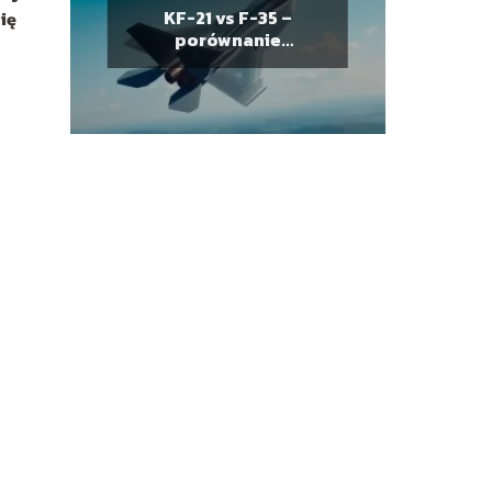
KF-21 vs F-35 –
ię
porównanie
możliwości i osiągów