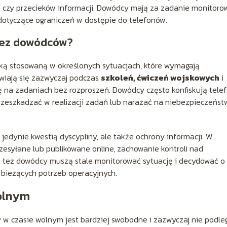
 czy przecieków informacji. Dowódcy mają za zadanie monitoro
dotyczące ograniczeń w dostępie do telefonów.
rzez dowódców?
ką stosowaną w określonych sytuacjach, które wymagają
jawiają się zazwyczaj podczas
szkoleń, ćwiczeń wojskowych
i
 się na zadaniach bez rozproszeń. Dowódcy często konfiskują tele
zeszkadzać w realizacji zadań lub narażać na niebezpieczeńst
 jedynie kwestią dyscypliny, ale także ochrony informacji. W
zesyłane lub publikowane online, zachowanie kontroli nad
go też dowódcy muszą stale monitorować sytuację i decydować o
 bieżących potrzeb operacyjnych.
olnym
w czasie wolnym jest bardziej swobodne i zazwyczaj nie podle