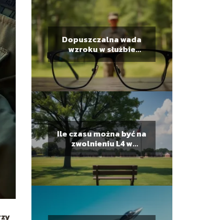
Dopuszczalna wada
wzroku w służbie
wojskowej
Ile czasu można być na
zwolnieniu L4 w
wojsku?
rzy