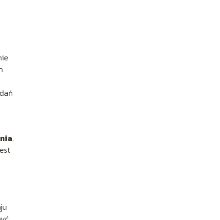
nie
h
adań
enia
,
est
ju
być