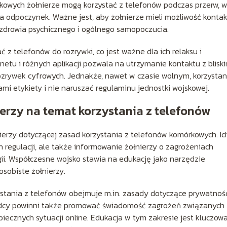
kowych żołnierze mogą korzystać z telefonów podczas przerw, 
 odpoczynek. Ważne jest, aby żołnierze mieli możliwość kontak
h zdrowia psychicznego i ogólnego samopoczucia.
z telefonów do rozrywki, co jest ważne dla ich relaksu i
netu i różnych aplikacji pozwala na utrzymanie kontaktu z bliski
ozrywek cyfrowych. Jednakże, nawet w czasie wolnym, korzystan
i etykiety i nie naruszać regulaminu jednostki wojskowej.
erzy na temat korzystania z telefonów
erzy dotyczącej zasad korzystania z telefonów komórkowych. Ic
 regulacji, ale także informowanie żołnierzy o zagrożeniach
i. Współczesne wojsko stawia na edukację jako narzędzie
sobiste żołnierzy.
tania z telefonów obejmuje m.in. zasady dotyczące prywatnośc
ódcy powinni także promować świadomość zagrożeń związanych 
iecznych sytuacji online. Edukacja w tym zakresie jest kluczowa