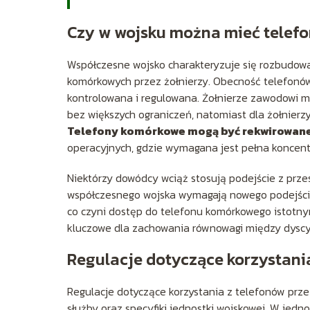
Czy w wojsku można mieć telef
Współczesne wojsko charakteryzuje się rozbudowa
komórkowych przez żołnierzy. Obecność telefonów
kontrolowana i regulowana. Żołnierze zawodowi m
bez większych ograniczeń, natomiast dla żołnierz
Telefony komórkowe mogą być rekwirowan
operacyjnych, gdzie wymagana jest pełna koncentr
Niektórzy dowódcy wciąż stosują podejście z prze
współczesnego wojska wymagają nowego podejśc
co czyni dostęp do telefonu komórkowego istotny
kluczowe dla zachowania równowagi między dyscyp
Regulacje dotyczące korzystani
Regulacje dotyczące korzystania z telefonów przez 
służby oraz specyfiki jednostki wojskowej. W je