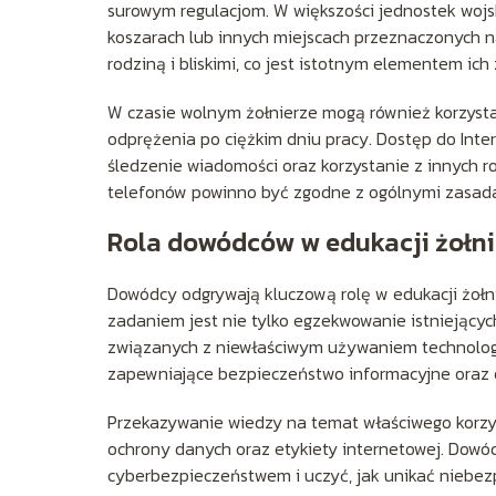
surowym regulacjom. W większości jednostek wojs
koszarach lub innych miejscach przeznaczonych na
rodziną i bliskimi, co jest istotnym elementem ic
W czasie wolnym żołnierze mogą również korzystać 
odprężenia po ciężkim dniu pracy. Dostęp do Inter
śledzenie wiadomości oraz korzystanie z innych r
telefonów powinno być zgodne z ogólnymi zasadam
Rola dowódców w edukacji żołni
Dowódcy odgrywają kluczową rolę w edukacji żołni
zadaniem jest nie tylko egzekwowanie istniejących
związanych z niewłaściwym używaniem technologi
zapewniające bezpieczeństwo informacyjne oraz o
Przekazywanie wiedzy na temat właściwego korzys
ochrony danych oraz etykiety internetowej. Dow
cyberbezpieczeństwem i uczyć, jak unikać niebezp