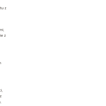
w
tu z
mi,
ie z
h
i,
z
,