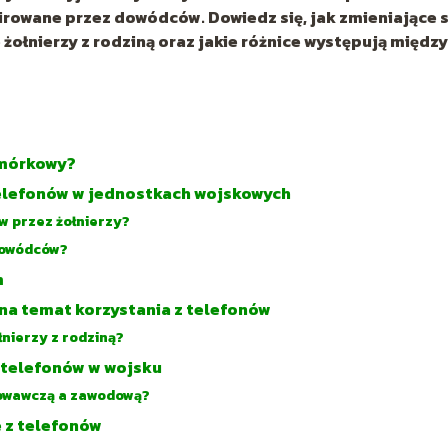
irowane przez dowódców. Dowiedz się, jak zmieniające s
żołnierzy z rodziną oraz jakie różnice występują między
omórkowy?
telefonów w jednostkach wojskowych
w przez żołnierzy?
dowódców?
m
na temat korzystania z telefonów
nierzy z rodziną?
 telefonów w wojsku
towawczą a zawodową?
e z telefonów