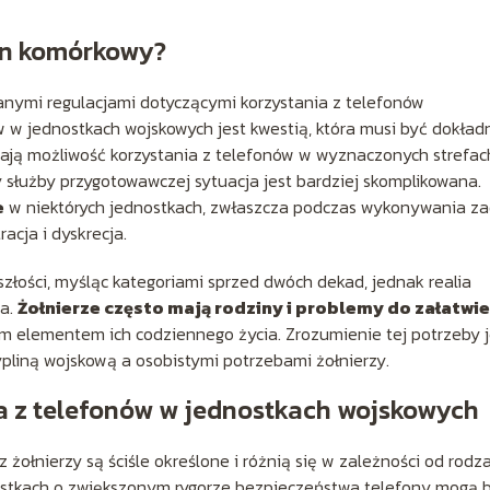
on komórkowy?
nymi regulacjami dotyczącymi korzystania z telefonów
 w jednostkach wojskowych jest kwestią, która musi być dokład
ają możliwość korzystania z telefonów w wyznaczonych strefac
y służby przygotowawczej sytuacja jest bardziej skomplikowana.
e
w niektórych jednostkach, zwłaszcza podczas wykonywania z
acja i dyskrecja.
szłości, myśląc kategoriami sprzed dwóch dekad, jednak realia
ia.
Żołnierze często mają rodziny i problemy do załatwi
m elementem ich codziennego życia. Zrozumienie tej potrzeby j
liną wojskową a osobistymi potrzebami żołnierzy.
a z telefonów w jednostkach wojskowych
żołnierzy są ściśle określone i różnią się w zależności od rodza
dnostkach o zwiększonym rygorze bezpieczeństwa telefony mogą 