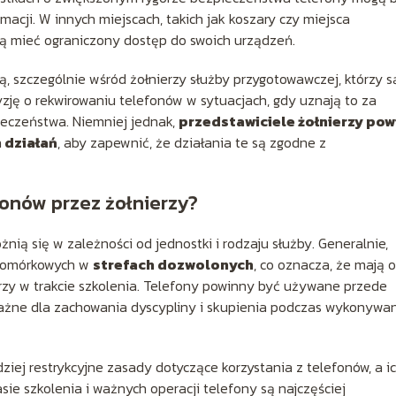
acji. W innych miejscach, takich jak koszary czy miejsca
ą mieć ograniczony dostęp do swoich urządzeń.
, szczególnie wśród żołnierzy służby przygotowawczej, którzy s
zję o rekwirowaniu telefonów w sytuacjach, gdy uznają to za
ieczeństwa. Niemniej jednak,
przedstawiciele żołnierzy pow
 działań
, aby zapewnić, że działania te są zgodne z
fonów przez żołnierzy?
nią się w zależności od jednostki i rodzaju służby. Generalnie,
 komórkowych w
strefach dozwolonych
, co oznacza, że mają 
rzy w trakcie szkolenia. Telefony powinny być używane przede
ważne dla zachowania dyscypliny i skupienia podczas wykonywa
iej restrykcyjne zasady dotyczące korzystania z telefonów, a i
e szkolenia i ważnych operacji telefony są najczęściej