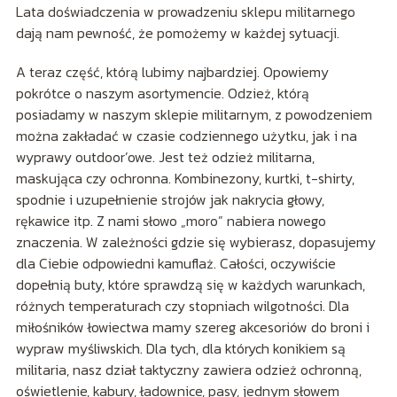
Lata doświadczenia w prowadzeniu sklepu militarnego
dają nam pewność, że pomożemy w każdej sytuacji.
A teraz część, którą lubimy najbardziej. Opowiemy
pokrótce o naszym asortymencie. Odzież, którą
posiadamy w naszym sklepie militarnym, z powodzeniem
można zakładać w czasie codziennego użytku, jak i na
wyprawy outdoor’owe. Jest też odzież militarna,
maskująca czy ochronna. Kombinezony, kurtki, t-shirty,
spodnie i uzupełnienie strojów jak nakrycia głowy,
rękawice itp. Z nami słowo „moro” nabiera nowego
znaczenia. W zależności gdzie się wybierasz, dopasujemy
dla Ciebie odpowiedni kamuflaż. Całości, oczywiście
dopełnią buty, które sprawdzą się w każdych warunkach,
różnych temperaturach czy stopniach wilgotności. Dla
miłośników łowiectwa mamy szereg akcesoriów do broni i
wypraw myśliwskich. Dla tych, dla których konikiem są
militaria, nasz dział taktyczny zawiera odzież ochronną,
oświetlenie, kabury, ładownice, pasy, jednym słowem