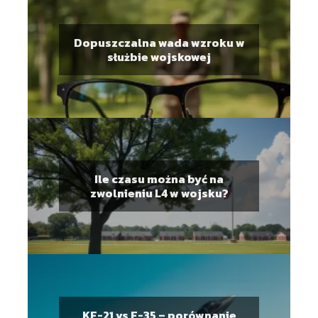
Dopuszczalna wada wzroku w
służbie wojskowej
Ile czasu można być na
zwolnieniu L4 w wojsku?
KF-21 vs F-35 – porównanie