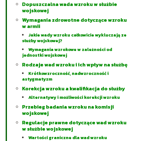
Dopuszczalna wada wzroku w służbie
wojskowej
Wymagania zdrowotne dotyczące wzroku
w armii
Jakie wady wzroku całkowicie wykluczają ze
służby wojskowej?
Wymagania wzrokowe w zależności od
jednostki wojskowej
Rodzaje wad wzroku i ich wpływ na służbę
Krótkowzroczność, nadwzroczność i
astygmatyzm
Korekcja wzroku a kwalifikacja do służby
Alternatywy i możliwości korekcji wzroku
Przebieg badania wzroku na komisji
wojskowej
Regulacje prawne dotyczące wad wzroku
w służbie wojskowej
Wartości graniczne dla wad wzroku