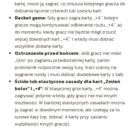
kartę, może ją zagrać, co zmusza kolejnego gracza do
dobrania łącznie czterech lub sześciu kart.
Racket game:
Gdy gracz zagra kartę „+4,” kolejni
gracze mogą kontynuować odbieranie rzutu „+4,” aż
do momentu, kiedy gracz nie będzie mógł zrzucić
więcej dowolnych kart „+4,” i wtedy musi dobrać
wszystkie dodane karty.
Ostrzeżenie przed końcem:
Jeśli gracz nie mówi
„Uno” po zagraniu przedostatniej karty, zanim
przeciwnik rozpocznie swoją turę, traci szansę na
wygranie rundy i musi dobrać dodatkowe karty z talii.
Ścisłe lub elastyczne zasady dla kart „Zmień
kolor” i „+4”:
W klasycznej grze karty „+4” można
zagrywać jedynie wtedy, gdy gracz nie ma innych
możliwości. W bardziej elastycznych zasadach można
ją zagrać w dowolnym momencie, ale czekają za to
surowe kary (np. dobrać 4 karty przy zasianiu
wątpliwości innych graczy).