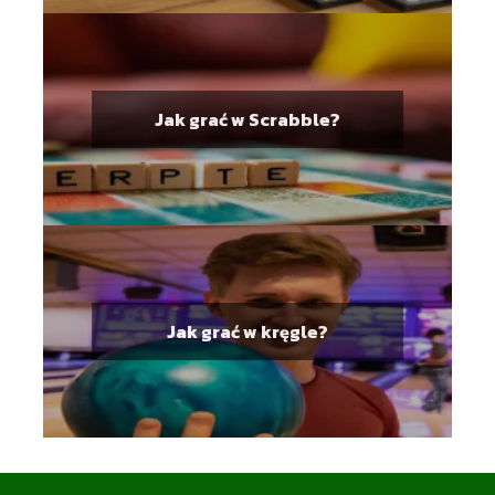
Jak grać w Scrabble?
Jak grać w kręgle?