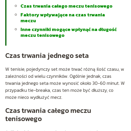
Czas trwania całego meczu tenisowego
Faktory wpływające na czas trwania
meczu
Inne czynniki mogące wpłynąć na długość
meczu tenisowego
Czas trwania jednego seta
W tenisie, pojedynczy set może trwać różną ilość czasu, w
zależności od wielu czynników. Ogólnie jednak, czas
trwania jednego seta może wynosić około 30-60 minut. W
przypadku tie-breaka, czas ten może być dłuższy, co
może nieco wydłużyć mecz.
Czas trwania całego meczu
tenisowego