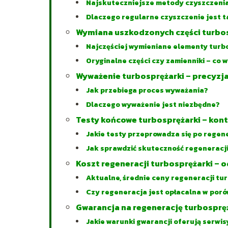
Najskuteczniejsze metody czyszczeni
Dlaczego regularne czyszczenie jest 
Wymiana uszkodzonych części turbo
Najczęściej wymieniane elementy turb
Oryginalne części czy zamienniki – co 
Wyważenie turbosprężarki – precyzja 
Jak przebiega proces wyważania?
Dlaczego wyważenie jest niezbędne?
Testy końcowe turbosprężarki – kont
Jakie testy przeprowadza się po regen
Jak sprawdzić skuteczność regeneracj
Koszt regeneracji turbosprężarki – 
Aktualne, średnie ceny regeneracji tu
Czy regeneracja jest opłacalna w por
Gwarancja na regenerację turbosprę
Jakie warunki gwarancji oferują serwis