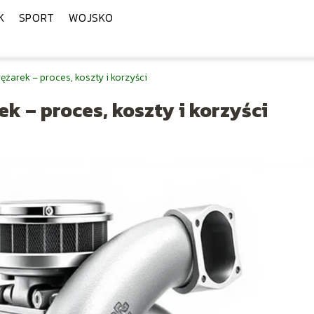
K
SPORT
WOJSKO
żarek – proces, koszty i korzyści
k – proces, koszty i korzyści