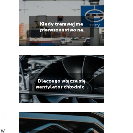
Kiedy tramwaj ma
pierwszeństwo na
drodze?
Dlaczego włącza się
wentylator chłodnicy
na zimnym silniku?
. W