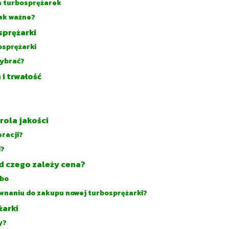
a turbosprężarek
tak ważne?
sprężarki
osprężarki
wybrać?
i trwałość
rola jakości
eracji?
i?
od czego zależy cena?
rbo
ównaniu do zakupu nowej turbosprężarki?
żarki
y?