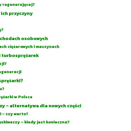
y regenerującej?
 ich przyczyny
ą?
ochodach osobowych
ach ciężarowych i maszynach
i turbosprężarek
cji?
egeneracji
sprężarki?
u?
ężarki w Polsce
zy – alternatywa dla nowych części
i – czy warto?
skiwaczy – kiedy jest konieczna?