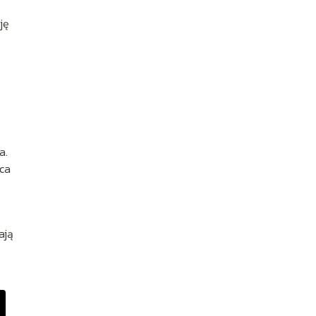
ję
a.
ca
ają