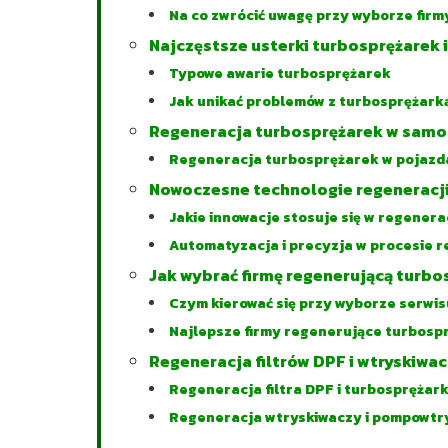
Na co zwrócić uwagę przy wyborze firm
Najczęstsze usterki turbosprężarek i
Typowe awarie turbosprężarek
Jak unikać problemów z turbosprężark
Regeneracja turbosprężarek w sam
Regeneracja turbosprężarek w pojazd
Nowoczesne technologie regeneracj
Jakie innowacje stosuje się w regenera
Automatyzacja i precyzja w procesie r
Jak wybrać firmę regenerującą turbo
Czym kierować się przy wyborze serwis
Najlepsze firmy regenerujące turbospr
Regeneracja filtrów DPF i wtryskiwac
Regeneracja filtra DPF i turbosprężark
Regeneracja wtryskiwaczy i pompowtry