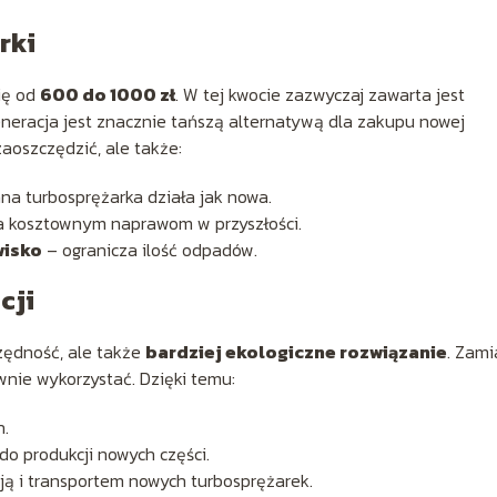
rki
ię od
600 do 1000 zł
. W tej kwocie zazwyczaj zawarta jest
neracja jest znacznie tańszą alternatywą dla zakupu nowej
zaoszczędzić, ale także:
a turbosprężarka działa jak nowa.
 kosztownym naprawom w przyszłości.
wisko
– ogranicza ilość odpadów.
cji
czędność, ale także
bardziej ekologiczne rozwiązanie
. Zami
nie wykorzystać. Dzięki temu:
h.
do produkcji nowych części.
ją i transportem nowych turbosprężarek.