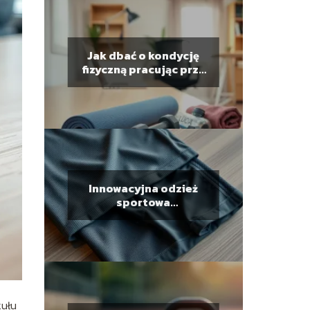
Jak dbać o kondycję
fizyczną pracując przy
biurku?
Innowacyjna odzież
sportowa
odprowadzająca
wilgoć i ciepło: jak
działa?
kułu