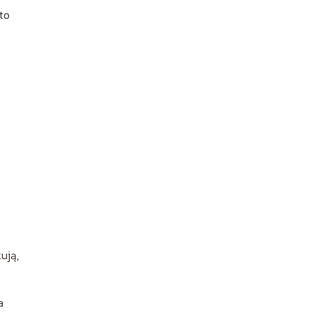
 to
ują,
a