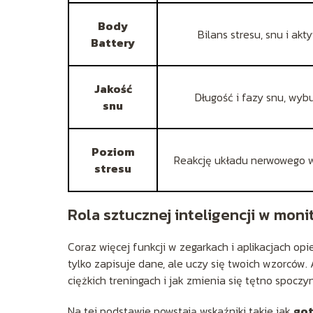
Body
Bilans stresu, snu i akt
Battery
Jakość
Długość i fazy snu, wyb
snu
Poziom
Reakcję układu nerwowego w
stresu
Rola sztucznej inteligencji w mon
Coraz więcej funkcji w zegarkach i aplikacjach opi
tylko zapisuje dane, ale uczy się twoich wzorców. 
ciężkich treningach i jak zmienia się tętno spoczy
Na tej podstawie powstają wskaźniki takie jak
got