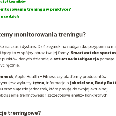
 użytkowników
nitorowania treningu w praktyce?
a co dzień
stemy monitorowania treningu?
lko na czas i dystans. Dziś zegarek na nadgarstku przypomina mi
 i łączy to w spójny obraz twojej formy.
Smartwatche sporto
ce punktów danych dziennie, a
sztuczna inteligencja
pomaga
zyć ręcznie.
onnect
, Apple Health + Fitness czy platformy producentów
rzymujesz wykresy
tętna
, informacje o
jakości snu
,
Body Bat
su
oraz sugestie jednostek, które pasują do twojej aktualnej
 obciążenia treningowego i szczegółowe analizy konkretnych
acje treningowe?