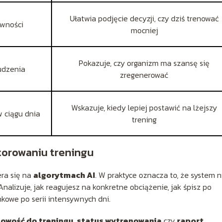
Ułatwia podjęcie decyzji, czy dziś trenować
ywności
mocniej
Pokazuje, czy organizm ma szansę się
udzenia
zregenerować
Wskazuje, kiedy lepiej postawić na lżejszy
 ciągu dnia
trening
itorowaniu treningu
era się na
algorytmach AI
. W praktyce oznacza to, że system n
Analizuje, jak reagujesz na konkretne obciążenie, jak śpisz po
nkowe po serii intensywnych dni.
owość do treningu
,
status wytrenowania
czy
raport