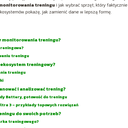
monitorowania treningu
i jak wybrać sprzęt, który faktycznie
ekosystemów pokażę, jak zamienić dane w lepszą formę.
y monitorowania treningu?
 treningowe?
waniu treningu
y ekosystem treningowy?
nia treningu
ki
nować i analizować trening?
dy Battery, gotowość do treningu
ltra 3 – przykłady topowych rozwiązań
eningu do swoich potrzeb?
arka treningowego?