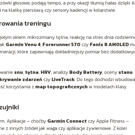
ówki głosowe, podają tempo, a przy okazji tłumią hałas dzięki 
na klatkę piersiową czy sensory kadencji w kolarstwie.
rowania treningu
 gołym okiem: mikrozmiany tętna, reakcję na stres dnia codzienn
jak
Garmin Venu 4
,
Forerunner 570
czy
Fenix 8 AMOLED
ma
generacji, które zapewniają dokładniejszy pomiar bez dodatkowy
rowanie
snu
,
tętna
,
HRV
, analizy
Body Battery
, oceny
stanu
krywanie zdarzeń
czy
LiveTrack
. Do tego dochodzi wbudow
ość korzystania z
map topograficznych
w modelach klasy
zujniki
ym. Aplikacje – choćby
Garmin Connect
czy Apple Fitness –
ane z innych źródeł jak waga czy aplikacje żywieniowe. Z kolei