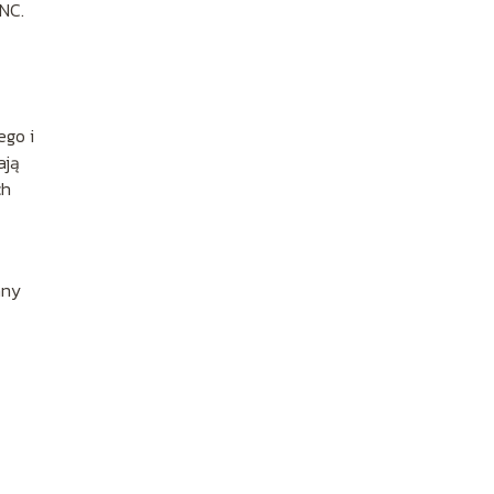
ANC.
ego i
ją
ch
any