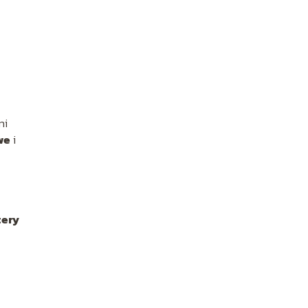
ni
we
i
tery