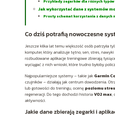
Przykłady zegarków dla różnych typów
Jak wykorzystać dane z systemów mo
Prosty schemat korzystania z danych n
Co dziś potrafią nowoczesne sy
Jeszcze kilka lat temu większość osób patrzyła ty
komputer, który analizuje tętno, sen, stres, nawyki
rozbudowane aplikacje treningowe zbierają tysią
wyciągać z nich wnioski, które trudno byłoby polic
Najpopularniejsze systemy – takie jak
Garmin C
czujników – działają jak centrum dowodzenia. Ot
lub gotowości do treningu, ocenę
poziomu stre
regeneracji. Do tego dochodzi historia
VO2 max
,
aktywności.
Jakie dane zbierają zegarki i aplik