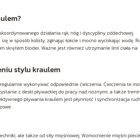
aulem?
oordynowanego działania rąk, nóg i dyscypliny oddechowej.
ię w sposób kolisty, zginając łokcie i mocno wyciskając wodę. R
im skrętem bioder. Ważne jest również utrzymanie linii ciała na
niu stylu kraulem
o regularnie wykonywać odpowiednie ćwiczenia. Ćwiczenia te m
ystanie z deski pływackiej do pracy nad nożnymi, a także treni
ektywnego pływania kraulem jest płynność i synchronizacja ruc
czowe.
echniki, ale także od siły mięśniowej. Wzmocnienie mięśni plecó