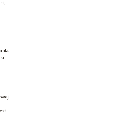
ki,
niki.
iu
iowej
est